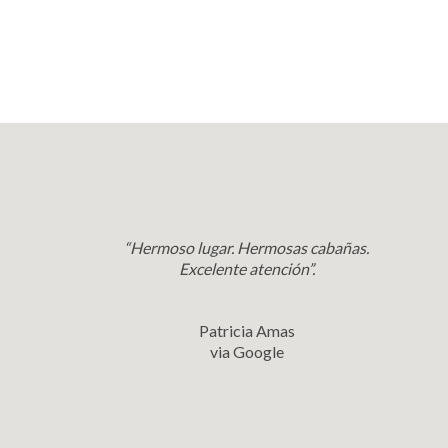
“Hermoso lugar. Hermosas cabañas.
Excelente atención”.
Patricia Amas
via Google