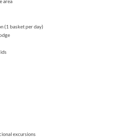
e area
n (1 basket per day)
lodge
ids
cional excursions