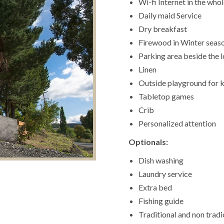
Wi-fi Internet in the whol
Daily maid Service
Dry breakfast
Firewood in Winter seaso
Parking area beside the 
Linen
Outside playground for k
Tabletop games
Crib
Personalized attention
Optionals:
Dish washing
Laundry service
Extra bed
Fishing guide
Traditional and non tradi