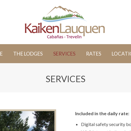
E
THE LODGES
SERVICES
RATES
LOCATI
SERVICES
Included in the daily rate:
Digital safety security b