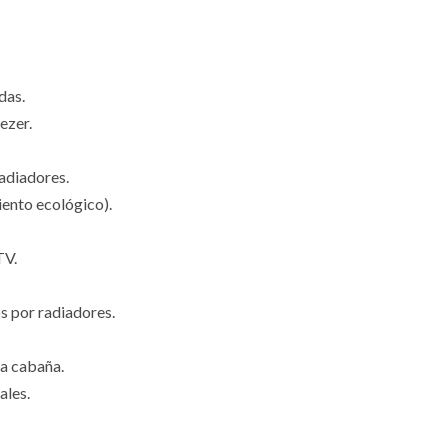
das.
ezer.
adiadores.
iento ecológico).
TV.
s por radiadores.
la cabaña.
ales.